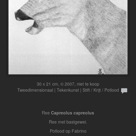
30 x 21 cm, © 2007, niet te koop
Tweedimensionaal | Tekenkunst | Stift / Krijt / Potlood
Ree
Capreolus capreolus
Ree met bastgewei.
Potlood op Fabrino