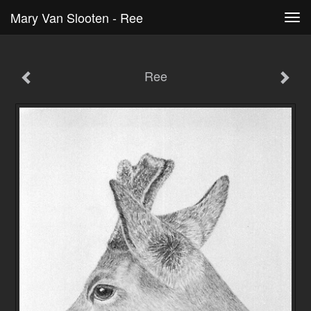
Mary Van Slooten - Ree
Tog
navi
Ree