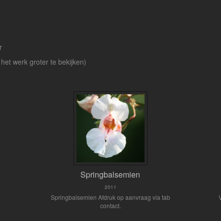
r
 het werk groter te bekijken)
Springbalsemien
2011
Springbalsemien Afdruk op aanvraag via tab
contact.