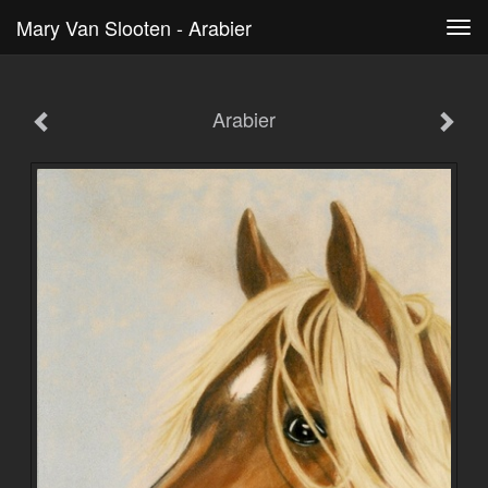
Mary Van Slooten - Arabier
Tog
navi
Arabier