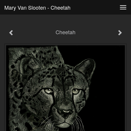
Mary Van Slooten - Cheetah
Tog
navi
Cheetah