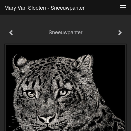
Mary Van Slooten - Sneeuwpanter
Tog
navi
Sneeuwpanter